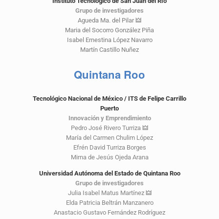
Instituto Tecnológico de San Juan del Río
Grupo de investigadores
Agueda Ma. del Pilar
🜲
Maria del Socorro González Piña
Isabel Ernestina López Navarro
Martín Castillo Nuñez
Quintana Roo
Tecnológico Nacional de México / ITS de Felipe Carrillo
Puerto
Innovación y Emprendimiento
Pedro José Rivero Turriza
🜲
María del Carmen Chulim López
Efrén David Turriza Borges
Mirna de Jesús Ojeda Arana
Universidad Autónoma del Estado de Quintana Roo
Grupo de investigadores
Julia Isabel Matus Martínez
🜲
Elda Patricia Beltrán Manzanero
Anastacio Gustavo Fernández Rodríguez