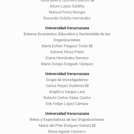
Tania Beatriz Quintero Bastos
🜲
Arturo Lopez Saldiña
Marisol Perez Mungia
Rosendo Orduña Hernández
Universidad Veracruzana
Entorno Económico, Educativo y Sustentable de las
Organizaciones
María Esther Fragoso Terán
🜲
Salomé Pérez Prieto
Diana Hernández Serrano
María Soraya Delgado Vázquez
Universidad Veracruzana
Grupo de investigadores
Carlos Reyes Gutiérrez
🜲
Angélica Vargas Lara
Roberto Carlos Salas Castro
Erik Felipe López Cámara
Universidad Veracruzana
Retos y Expectativas de las Organizaciones
María del Pilar Enríquez Gómez
🜲
Elena Aguilar Canseco