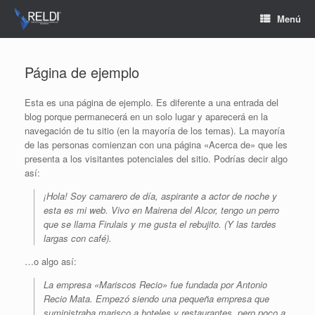
Saltar
Menú
al
contenido
Página de ejemplo
Esta es una página de ejemplo. Es diferente a una entrada del
blog porque permanecerá en un solo lugar y aparecerá en la
navegación de tu sitio (en la mayoría de los temas). La mayoría
de las personas comienzan con una página «Acerca de» que les
presenta a los visitantes potenciales del sitio. Podrías decir algo
así:
¡Hola! Soy camarero de día, aspirante a actor de noche y
esta es mi web. Vivo en Mairena del Alcor, tengo un perro
que se llama Firulais y me gusta el rebujito. (Y las tardes
largas con café).
…o algo así:
La empresa «Mariscos Recio» fue fundada por Antonio
Recio Mata. Empezó siendo una pequeña empresa que
suministraba marisco a hoteles y restaurantes, pero poco a