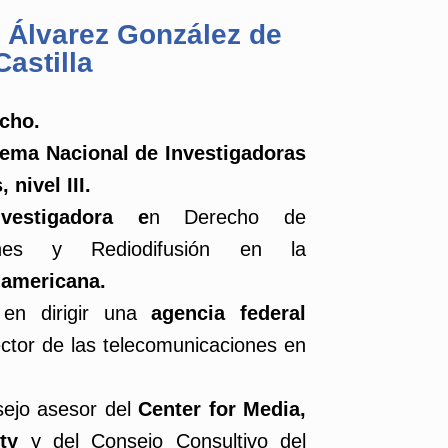
z Álvarez González de
Castilla
cho.
tema Nacional de Investigadoras
 nivel III.
vestigadora e
n Derecho de
iones y Rediodifusión en la
namericana.
r
en dirigir una
agencia federal
ector de las telecomunicaciones en
sejo asesor del
Center for Media,
ety
y del Consejo Consultivo del