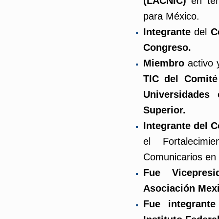
(LACNIC)
en te
para México.
Integrante
del
C
Congreso.
Miembro
activo 
TIC del Comité
Universidades 
Superior.
Integrante del 
el Fortalecim
Comunicarios en
Fue Vicepres
Asociación Mexi
Fue integrant