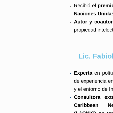
Recibió el
premio
Naciones Unidas
Autor y coauto
propiedad intelec
Lic. Fabi
Experta
en polí
de experiencia en
y el entorno de I
Consultora ex
Caribbean Ne