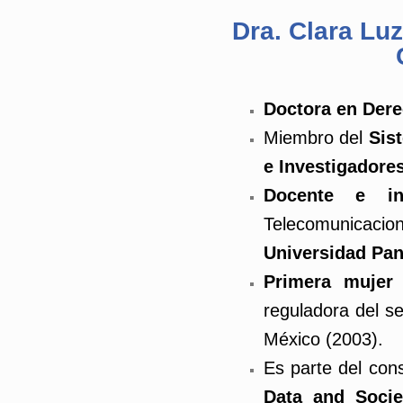
Dra. Clara Lu
Doctora en Dere
Miembro del
Sis
e Investigadores,
Docente e in
Telecomunicac
Universidad Pa
Primera muje
reguladora del s
México (2003).
Es parte del con
Data and Soci